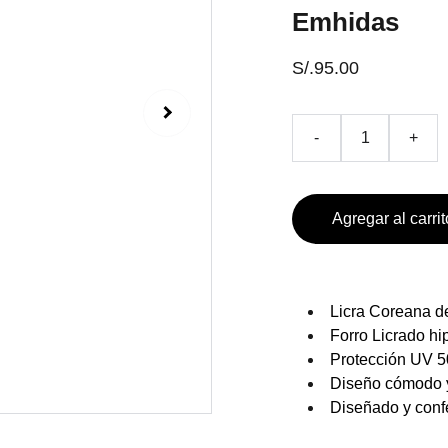
Emhidas
S/.95.00
-
+
Agregar al carrit
Licra Coreana d
Forro Licrado hi
Protección UV 50
Diseño cómodo y
Diseñado y conf