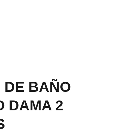
PP CLIC 
AQU
Í
 DE BAÑO
 DAMA 2
S