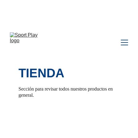
TODO PEDIDO PARA DELIVERY 
DEBE SER COORDINADO POR 
WHATSAPP CLIC 
AQU
Í
TIENDA
Sección para revisar todos nuestros productos en 
general.