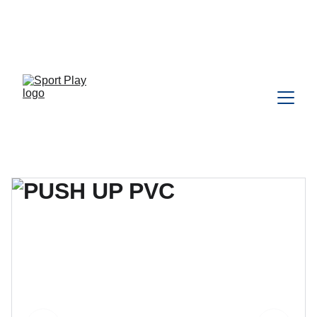
TODO PEDIDO PARA DELIVERY 
DEBE SER COORDINADO POR 
WHATSAPP CLIC 
AQU
Í