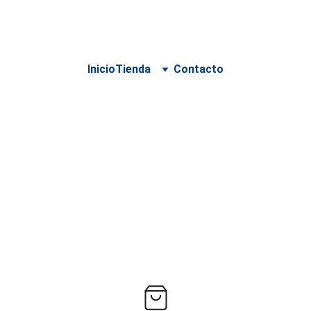
 PARA DELIVERY DEBE SER COORDINADO POR WHATSA
Inicio
Tienda
Contacto