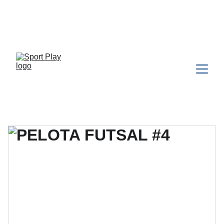
TODO PEDIDO PARA DELIVERY 
DEBE SER COORDINADO POR 
WHATSAPP CLIC 
AQU
Í