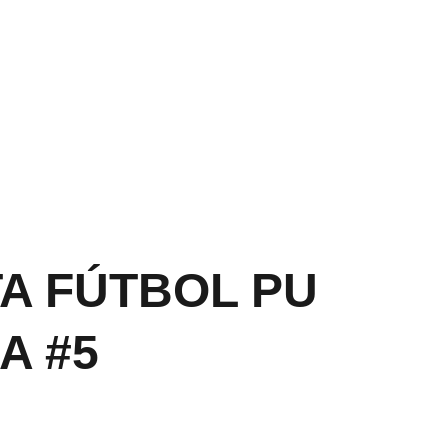
PP CLIC 
AQU
Í
A FÚTBOL PU
A #5