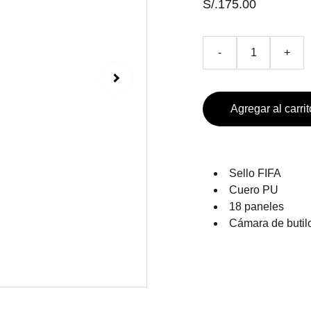
S/.175.00
-
+
Agregar al carrit
Sello FIFA
Cuero PU
18 paneles
Cámara de butil