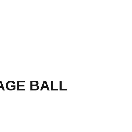
PP CLIC 
AQU
Í
AGE BALL