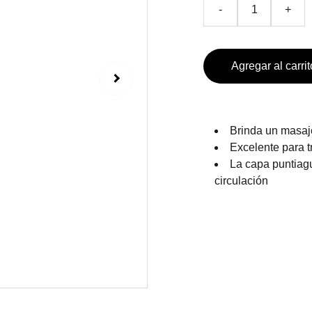
-
+
Agregar al carrit
Brinda un masaje
Excelente para tr
La capa puntiagu
circulación