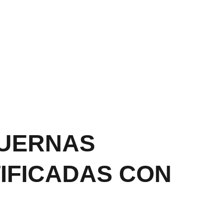
PP CLIC 
AQU
Í
UERNAS
IFICADAS CON