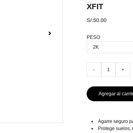
XFIT
S/.50.00
PESO
-
+
Agregar al carrit
Agarre seguro pa
Protege suelos, 