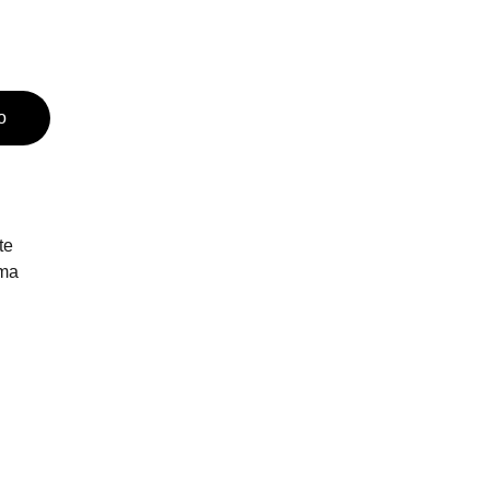
o
te
ima