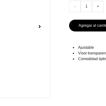
-
+
Agregar al carrit
Ajustable
Visor transparen
Comodidad ópt