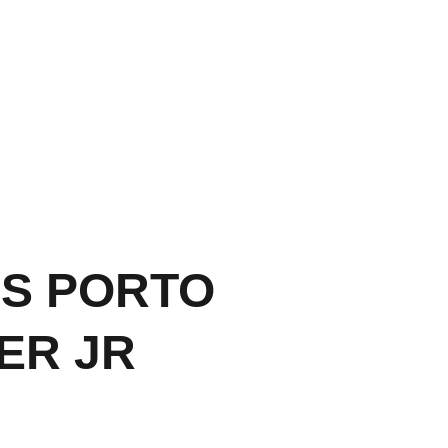
PP CLIC 
AQU
Í
S PORTO
ER JR