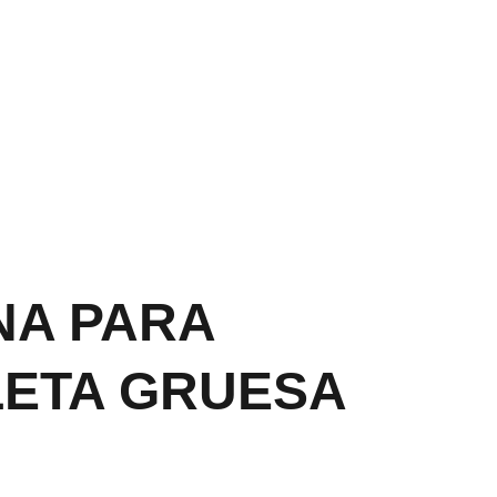
PP CLIC 
AQU
Í
NA PARA
LETA GRUESA