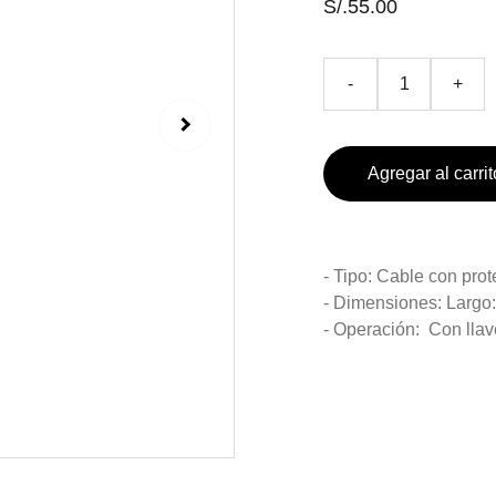
S/.55.00
-
+
Agregar al carrit
- Tipo: Cable con prot
- Dimensiones: Largo
- Operación: Con llave